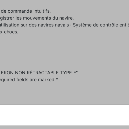
 de commande intuitifs.
egistrer les mouvements du navire.
ilisation sur des navires navals : Système de contrôle ent
ux chocs.
 AILERON NON RÉTRACTABLE TYPE F”
equired fields are marked
*