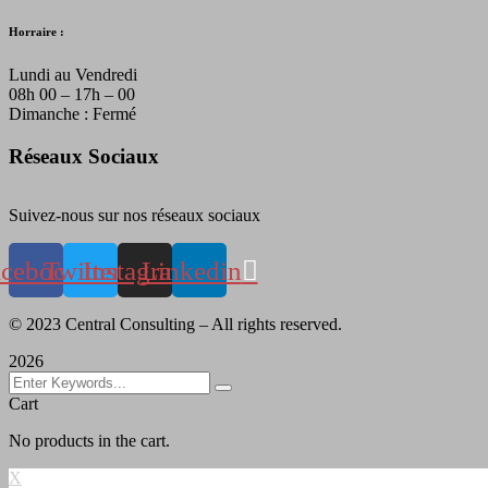
Horraire :
Lundi au Vendredi
08h 00 – 17h – 00
Dimanche : Fermé
Réseaux Sociaux
Suivez-nous sur nos réseaux sociaux
acebook
Twitter
Instagram
Linkedin
©
2023
Central Consulting – All rights reserved.
2026
Cart
No products in the cart.
X