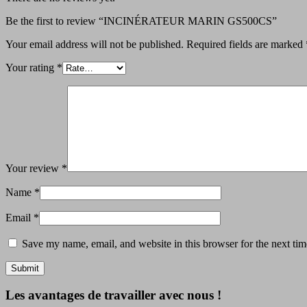
Be the first to review “INCINÉRATEUR MARIN GS500CS”
Your email address will not be published.
Required fields are marked
Your rating
*
Your review
*
Name
*
Email
*
Save my name, email, and website in this browser for the next ti
Les avantages de travailler avec nous !