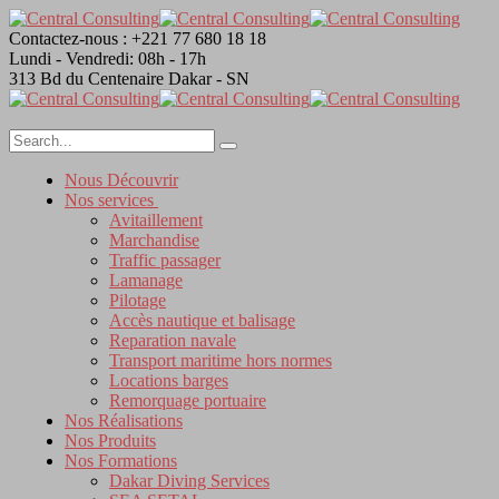
Contactez-nous :
+221 77 680 18 18
Lundi - Vendredi:
08h - 17h
313 Bd du Centenaire
Dakar - SN
Nous Découvrir
Nos services
Avitaillement
Marchandise
Traffic passager
Lamanage
Pilotage
Accès nautique et balisage
Reparation navale
Transport maritime hors normes
Locations barges
Remorquage portuaire
Nos Réalisations
Nos Produits
Nos Formations
Dakar Diving Services