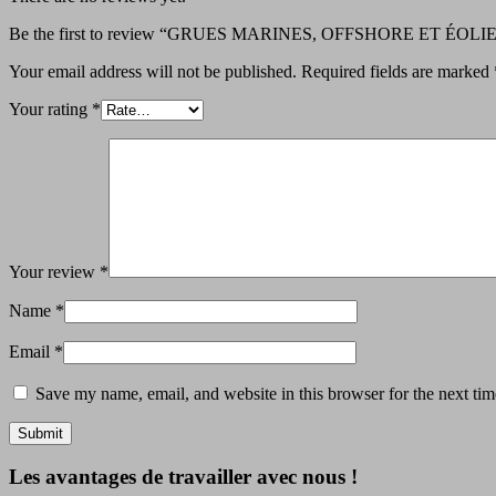
Be the first to review “GRUES MARINES, OFFSHORE ET ÉOL
Your email address will not be published.
Required fields are marked
Your rating
*
Your review
*
Name
*
Email
*
Save my name, email, and website in this browser for the next ti
Les avantages de travailler avec nous !