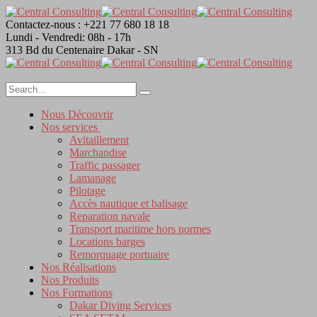
Contactez-nous :
+221 77 680 18 18
Lundi - Vendredi:
08h - 17h
313 Bd du Centenaire
Dakar - SN
Nous Découvrir
Nos services
Avitaillement
Marchandise
Traffic passager
Lamanage
Pilotage
Accès nautique et balisage
Reparation navale
Transport maritime hors normes
Locations barges
Remorquage portuaire
Nos Réalisations
Nos Produits
Nos Formations
Dakar Diving Services