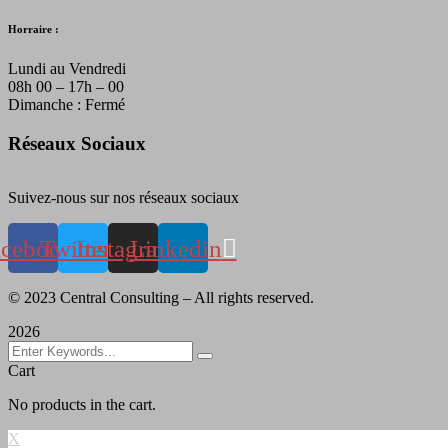
Horraire :
Lundi au Vendredi
08h 00 – 17h – 00
Dimanche : Fermé
Réseaux Sociaux
Suivez-nous sur nos réseaux sociaux
acebook
Twitter
Instagram
Linkedin
©
2023
Central Consulting – All rights reserved.
2026
Cart
No products in the cart.
X