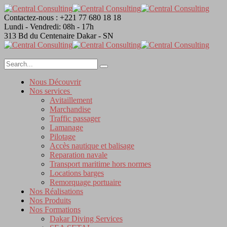
Contactez-nous :
+221 77 680 18 18
Lundi - Vendredi:
08h - 17h
313 Bd du Centenaire
Dakar - SN
Nous Découvrir
Nos services
Avitaillement
Marchandise
Traffic passager
Lamanage
Pilotage
Accès nautique et balisage
Reparation navale
Transport maritime hors normes
Locations barges
Remorquage portuaire
Nos Réalisations
Nos Produits
Nos Formations
Dakar Diving Services