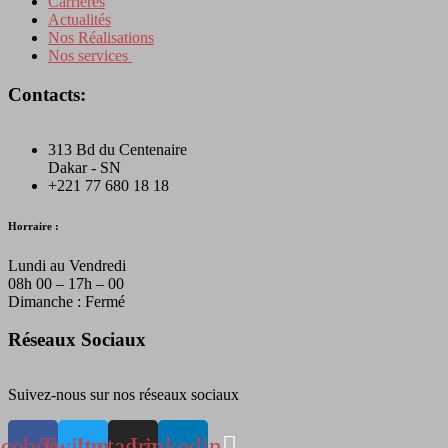
Carrières
Actualités
Nos Réalisations
Nos services
Contacts:
313 Bd du Centenaire
Dakar - SN
+221 77 680 18 18
Horraire :
Lundi au Vendredi
08h 00 – 17h – 00
Dimanche : Fermé
Réseaux Sociaux
Suivez-nous sur nos réseaux sociaux
acebook
Twitter
Instagram
Linkedin