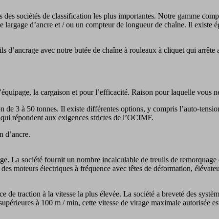
des sociétés de classification les plus importantes. Notre gamme compr
largage d’ancre et / ou un compteur de longueur de chaîne. Il existe 
ls d’ancrage avec notre butée de chaîne à rouleaux à cliquet qui arrête
 l’équipage, la cargaison et pour l’efficacité. Raison pour laquelle vou
on de 3 à 50 tonnes. Il existe différentes options, y compris l’auto-ten
 qui répondent aux exigences strictes de l’OCIMF.
n d’ancre.
La société fournit un nombre incalculable de treuils de remorquage éq
r des moteurs électriques à fréquence avec têtes de déformation, élévat
 de traction à la vitesse la plus élevée. La société a breveté des systè
supérieures à 100 m / min, cette vitesse de virage maximale autorisée est