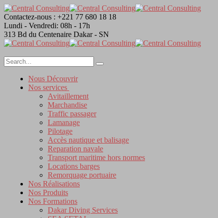
Contactez-nous :
+221 77 680 18 18
Lundi - Vendredi:
08h - 17h
313 Bd du Centenaire
Dakar - SN
Nous Découvrir
Nos services
Avitaillement
Marchandise
Traffic passager
Lamanage
Pilotage
Accès nautique et balisage
Reparation navale
Transport maritime hors normes
Locations barges
Remorquage portuaire
Nos Réalisations
Nos Produits
Nos Formations
Dakar Diving Services