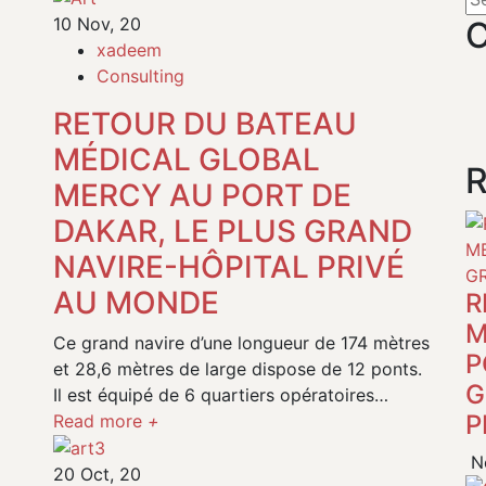
10
Nov, 20
C
xadeem
Consulting
RETOUR DU BATEAU
MÉDICAL GLOBAL
R
MERCY AU PORT DE
DAKAR, LE PLUS GRAND
NAVIRE-HÔPITAL PRIVÉ
AU MONDE
R
M
Ce grand navire d’une longueur de 174 mètres
P
et 28,6 mètres de large dispose de 12 ponts.
G
Il est équipé de 6 quartiers opératoires…
P
Read more
+
No
20
Oct, 20