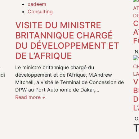
xadeem
Consulting
C
VISITE DU MINISTRE
A
BRITANNIQUE CHARGÉ
F
DU DÉVELOPPEMENT ET
No
DE L’AFRIQUE
e
Le ministre britannique chargé du
edi
développement et de l’Afrique, M.Andrew
V
Mitchell, a visité le Terminal de Concession de
B
DPW au Port Autonome de Dakar,…
Read more
+
D
L
Oc
T